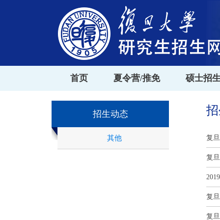
首页
夏令营/推免
硕士招
招
招生动态
其他
复旦
复旦
20
复旦
复旦