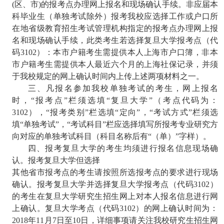
(
区、市
)
的报考点办理
网上报名和现场确认手续。
非应届本
科毕业生（单独考试除外）报考我校应选择工作或户口所
在地省级教育招生考试管理机构指定的报考点办理网上报
名和现场确认手续，此类考生若选择复旦大学报考点（代
码
3
102
）：本市户籍考生需提供本人上海市户口簿，非本
市户籍考生需提供本人最近六个月的上海社保记录，并须
于我校规定的网上确认时间内上传上述两项材料之一。
三、凡报名参加我校单独考试的考生，网上报名
时，“报考点”栏须选填“复旦大学”（考点代码为：
3102
），“报考类别”栏选填“定向”，“考试方式”栏须选
填“单独考试”，“考试科目”栏应选择填写所报考专业研究方
向对应的单独考试科目（科目名称后有“（单）”字样）。
四、报考复旦大学的考生均须进行报名信息现场确
认。报考复旦大学但选择
其他省市报考点的考生请按照所选报考点的要求进行现场
确认。报考复旦大学并选择复旦大学报考点（代码
3102
）
的考生在复旦大学研究生招生网上对本人报名信息进行网
上确认。复旦大学考点（代码
3
102
）的网上确认时间为：
2018
年
11
月
7
日至
10
日，详细事项请关注我校研究生招生网