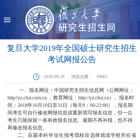
复旦大学2019年全国硕士研究生招生
考试网报公告
2018-09-29
浏览次数：
59665
一、报名网址：中国研究生招生信息网（公网网址：
http//yz.chsi.com.cn
，
教育网址：
http://yz.chsi.cn
）。报名时
间：
201
8
年
10
月
10
日至
31
日（每天
9
：
00-22:00
），报名期
间考生可自行修改网报信息或重新填写报名信息，但一位
考生只能保留一条有效报名信息。逾期不再补报，也不得
再修改报名信息。
二、应届本科毕业生报考我校应选择就读学校所在省