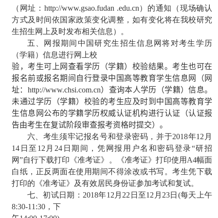
（网址：
http://www.gsao.fudan .edu.cn
）的通知（现场确认
方式及时间依国家政策变化调整，如有变化将在我校研究
生招生网上及时发布相关信息）。
五、网报期间中国研究生招生信息网将对考生学历
（学籍）信息进行网上校
验，考生可上网查看学历（学籍）校验结果。考生也可在
报名前或报名期间自行登录中国高等教育学生信息网（网
址：
http://www.chsi.com.cn
）查询本人学历（学籍）信息。
未通过学历（学籍）校验的考生应及时到中国高等教育学
生信息网公布的学籍学历权威认证机构进行认证（认证报
告由考生在复试阶段审查报考资格时提交）。
六、考生须牢记报名号和登录密码，并于
2018
年
12
月
14
日至
12
月
24
日期间，凭网报用户名和密码登录“研招
网”自行下载打印《准考证》。《准考证》打印使用
A4
幅面
白纸，正反两面在使用期间不得涂改或书写。考生凭下载
打印的《准考证》及有效居民身份证参加考试和复试。
七、初试日期：
2018
年
12
月
22
日至
12
月
23
日
(
每天上午
8:30-11:30
，下