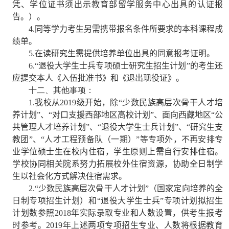
凭、学位证书须出示教育部留学服务中心出具的认证报
告。）。
4.
同等学力考生另需携带报名条件所要求的本科课程成
绩单。
5.
在读研究生需提供培养单位出具的同意报考证明。
6.“
退役大学生士兵专项硕士研究生招生计划”的考生还
应提交本人《入伍批准书》和《退出现役证》。
十二、其他事项：
1.
我校从
2019
级开始，除“少数民族高层次骨干人才培
养计划”、“对口支援西部地区高校计划”、面向西藏地区“公
共管理人才培养计划”、“退役大学生士兵计划”、“研究生支
教团”、“人才工程预备队（一期）”等专项外，不再安排专
业学位硕士生在校内住宿，学生原则上需自行安排住宿。
学校协同相关院系努力拓展校外住宿资源，协助全日制学
生以社会化方式解决住宿需求。
2.“
少数民族高层次骨干人才计划”（国家定向培养的全
日制专项招生计划）和“退役大学生士兵”专项计划拟招生
计划数参照
2018
年实际录取专业和人数设置，供考生报考
时参考。
2019
年上述两项专项招生专业、人数将根据教育