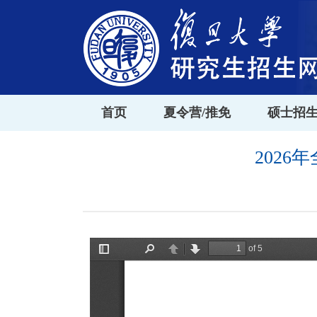
首页
夏令营/推免
硕士招
202