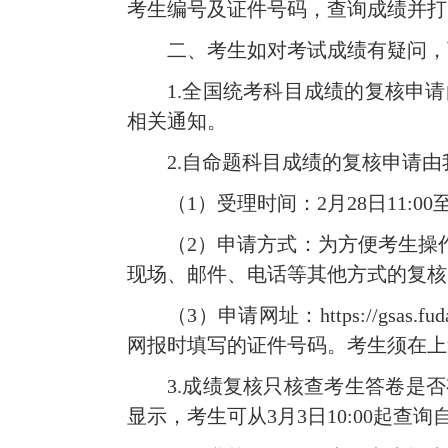
考生编号及证件号码，查询成绩并打
二、考生如对考试成绩有疑问，
1.
全国统考科目成绩的复核申请
相关通知。
2.
自命题科目成绩的复核申请由
（
1
）受理时间：
2
月
28
日
11:00
（
2
）申请方式：为方便考生操作
现场、邮件、电话等其他方式的复核
（
3
）申请网址：
https://gsas.fud
网报时填写的证件号码。考生须在上
3.
成绩复核只核查考生答卷是否
显示，考生可从
3
月
3
日
10:00
起查询