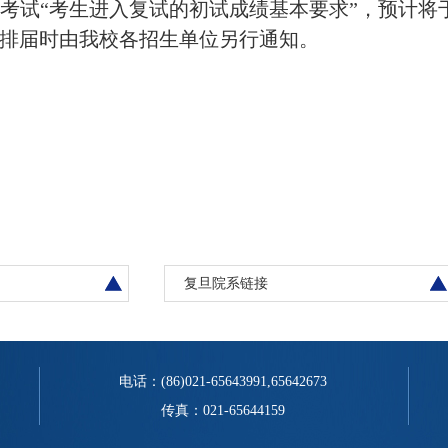
考试“考生进入复试的初试成绩基本要求”，预计将
排届时由我校各招生单位另行通知。
复旦院系链接
电话：(86)021-65643991,65642673
传真：021-65644159