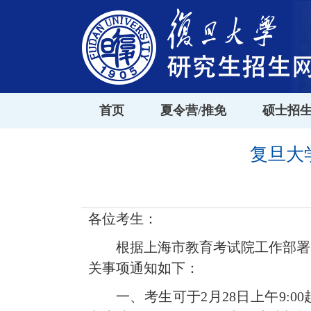
首页
夏令营/推免
硕士招
复旦大
各位考生：
根据上海市教育考试院工作部署
关事项通知如下：
一、考生可于
2
月
28
日上午
9:00