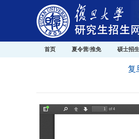
首页
夏令营/推免
硕士招
复